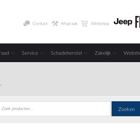
Contact
Afspraak
Webshop
raad
Service
Schadeherstel
Zakelijk
Websh
”
Zoeken