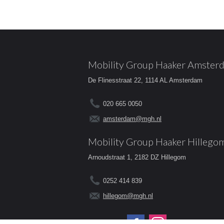
Mobility Group Haaker Amster
De Flinesstraat 22, 1114 AL Amsterdam
020 665 0050
amsterdam@mgh.nl
Mobility Group Haaker Hillego
Arnoudstraat 1, 2182 DZ Hillegom
0252 414 839
hillegom@mgh.nl
Volg ons op: