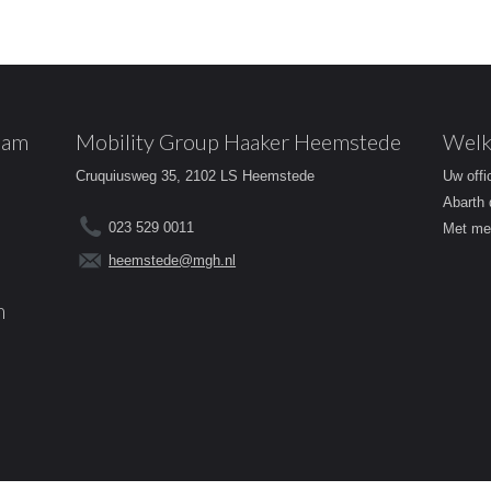
dam
Mobility Group Haaker Heemstede
Welk
Cruquiusweg 35, 2102 LS Heemstede
Uw offi
Abarth 
023 529 0011
Met mee
heemstede@mgh.nl
m