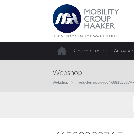
Onze merken
Autovoor
Home
Webshop
Webshop
Producten getagged “K68292907AF