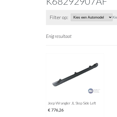
K68292907AF
Filter op:
Ki
Enig resultaat
Jeep Wrangler JL Step Side Left
€
776,26