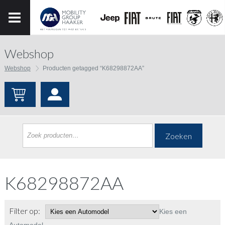
Webshop
Webshop
Producten getagged “K68298872AA”
Zoeken
K68298872AA
Filter op:
Kies een
Automodel