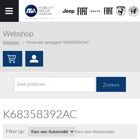
Webshop
Webshop
Producten getagged “K68358392AC”
Zoeken
K68358392AC
Filter op:
Kies een Automodel