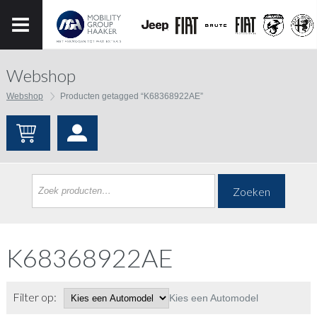
Webshop
Webshop
Producten getagged “K68368922AE”
Zoeken
K68368922AE
Filter op:
Kies een Automodel