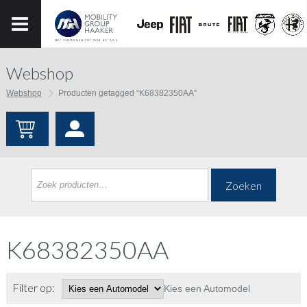
Webshop
Webshop
Producten getagged “K68382350AA”
Zoeken
K68382350AA
Filter op:
Kies een Automodel