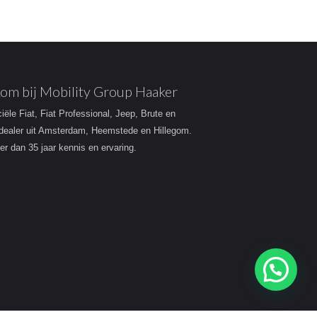
om bij Mobility Group Haaker
ciële Fiat, Fiat Professional, Jeep, Brute en
dealer uit Amsterdam, Heemstede en Hillegom.
r dan 35 jaar kennis en ervaring.
Heeft u een vraag?