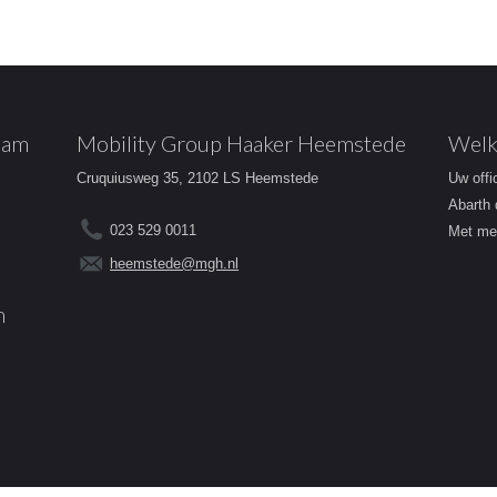
dam
Mobility Group Haaker Heemstede
Welk
Cruquiusweg 35, 2102 LS Heemstede
Uw offi
Abarth 
023 529 0011
Met mee
heemstede@mgh.nl
m