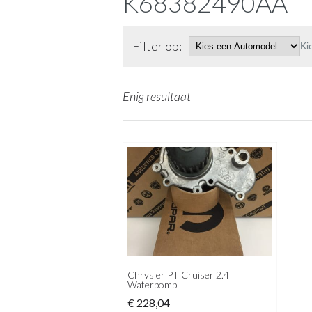
K68382490AA
Filter op:
Ki
Enig resultaat
Chrysler PT Cruiser 2.4
Waterpomp
€
228,04