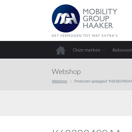
Onze merken
Autovoor
Home
Webshop
Webshop
Producten getagged “K68382490AA