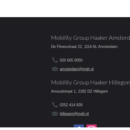
Mobility Group Haaker Amster
De Flinesstraat 22, 1114 AL Amsterdam
020 665 0050
amsterdam@mgh.nl
Mobility Group Haaker Hillego
Arnoudstraat 1, 2182 DZ Hillegom
0252 414 839
hillegom@mgh.nl
Volg ons op: