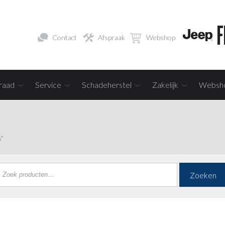
Contact
Afspraak
Webshop
raad
Service
Schadeherstel
Zakelijk
Websh
”
Zoeken