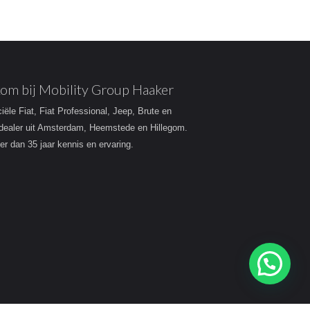
om bij Mobility Group Haaker
ciële Fiat, Fiat Professional, Jeep, Brute en
dealer uit Amsterdam, Heemstede en Hillegom.
r dan 35 jaar kennis en ervaring.
Heeft u een vraag?