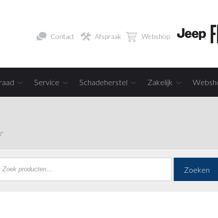
Contact
Afspraak
Webshop
raad
Service
Schadeherstel
Zakelijk
Websh
”
Zoeken