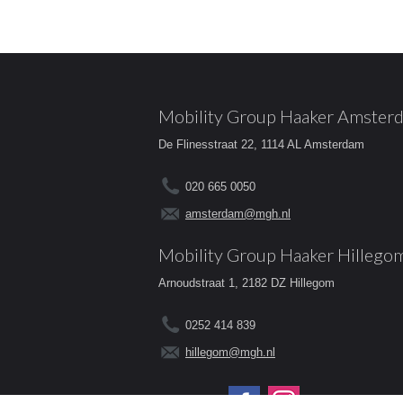
Mobility Group Haaker Amster
De Flinesstraat 22, 1114 AL Amsterdam
020 665 0050
amsterdam@mgh.nl
Mobility Group Haaker Hillego
Arnoudstraat 1, 2182 DZ Hillegom
0252 414 839
hillegom@mgh.nl
Volg ons op: