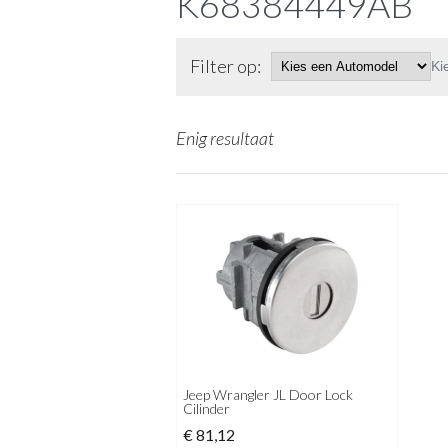
K68384449AB
Filter op:
Ki
Enig resultaat
Jeep Wrangler JL Door Lock
Cilinder
€
81,12