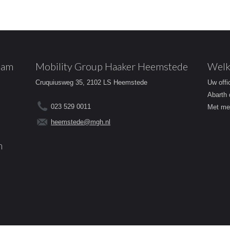
dam
Mobility Group Haaker Heemstede
Welk
Cruquiusweg 35, 2102 LS Heemstede
Uw offi
Abarth 
023 529 0011
Met mee
heemstede@mgh.nl
m