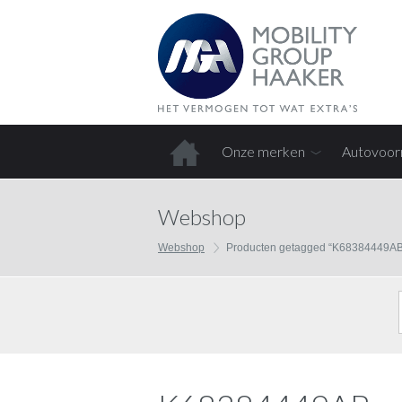
Onze merken
Autovoor
Home
Webshop
Webshop
Producten getagged “K68384449AB