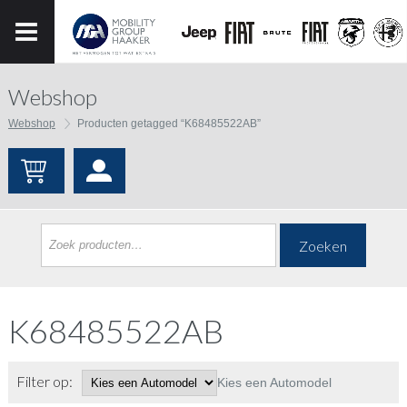
Webshop
Webshop
Producten getagged “K68485522AB”
Zoeken
K68485522AB
Filter op:
Kies een Automodel