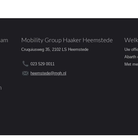
dam
Mobility Group Haaker Heemstede
Welk
Cruquiusweg 35, 2102 LS Heemstede
Uw offi
Abarth 
023 529 0011
Met mee
heemstede@mgh.nl
m