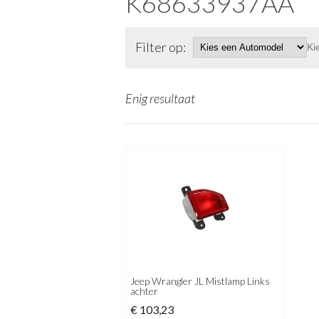
K68633937AA
Filter op:
Ki
Enig resultaat
Jeep Wrangler JL Mistlamp Links
achter
€
103,23