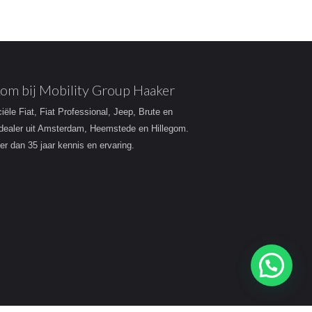
om bij Mobility Group Haaker
ciële Fiat, Fiat Professional, Jeep, Brute en
dealer uit Amsterdam, Heemstede en Hillegom.
r dan 35 jaar kennis en ervaring.
Heeft u een vraag?