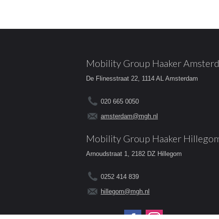
Mobility Group Haaker Amster
De Flinesstraat 22, 1114 AL Amsterdam
020 665 0050
amsterdam@mgh.nl
Mobility Group Haaker Hillego
Arnoudstraat 1, 2182 DZ Hillegom
0252 414 839
hillegom@mgh.nl
Volg ons op: