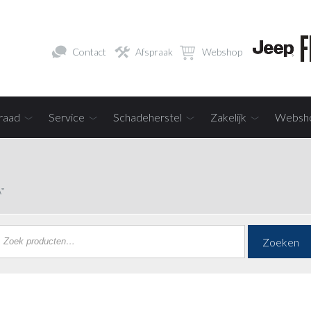
Contact
Afspraak
Webshop
raad
Service
Schadeherstel
Zakelijk
Websh
”
Zoeken