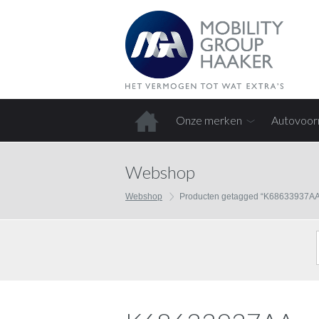
Onze merken
Autovoor
Home
Webshop
Webshop
Producten getagged “K68633937AA