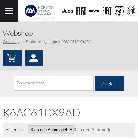
Webshop
Webshop
Producten getagged “K6AC61DX9AD”
Zoeken
K6AC61DX9AD
Filter op:
Kies een Automodel