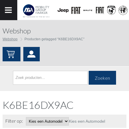
Webshop
Webshop
Producten getagged “K6BE16DX9AC”
Zoeken
K6BE16DX9AC
Filter op:
Kies een Automodel