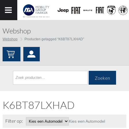
Webshop
Webshop
Producten getagged “K6BT87LXHAD”
Zoeken
K6BT87LXHAD
Filter op:
Kies een Automodel