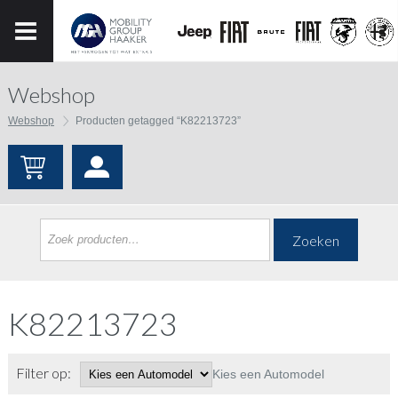
Webshop
Webshop
Producten getagged “K82213723”
Zoeken
K82213723
Filter op:
Kies een Automodel