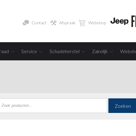
Contact
Afspraak
Webshop
raad
Service
Schadeherstel
Zakelijk
Websh
Zoeken