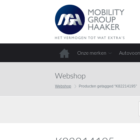
Onze merken
Autovoor
Home
Webshop
Webshop
Producten getagged “K82214195”