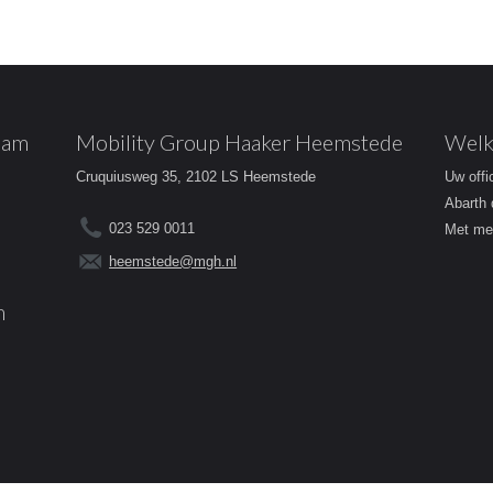
dam
Mobility Group Haaker Heemstede
Welk
Cruquiusweg 35, 2102 LS Heemstede
Uw offi
Abarth 
023 529 0011
Met mee
heemstede@mgh.nl
m