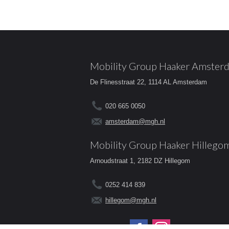
Mobility Group Haaker Amster
De Flinesstraat 22, 1114 AL Amsterdam
020 665 0050
amsterdam@mgh.nl
Mobility Group Haaker Hillego
Arnoudstraat 1, 2182 DZ Hillegom
0252 414 839
hillegom@mgh.nl
Volg ons op: