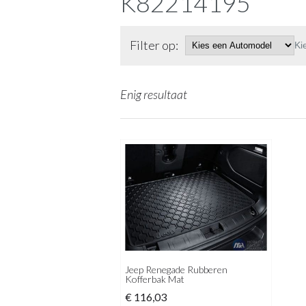
K82214195
Filter op:
Ki
Enig resultaat
Jeep Renegade Rubberen
Kofferbak Mat
€
116,03