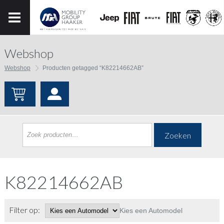
Webshop
Webshop
Producten getagged “K82214662AB”
Zoeken
K82214662AB
Filter op:
Kies een Automodel