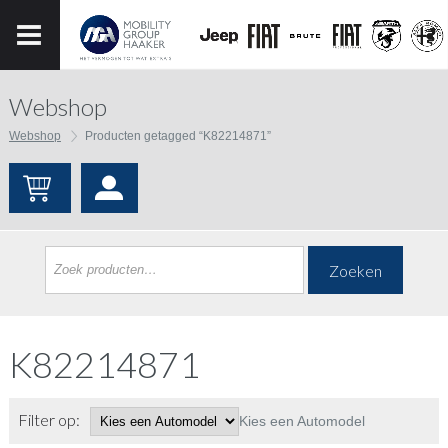
Webshop
Webshop
Producten getagged “K82214871”
Zoeken
K82214871
Filter op:
Kies een Automodel