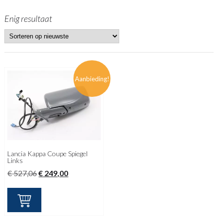
Enig resultaat
Aanbieding!
Lancia Kappa Coupe Spiegel
Links
Oorspronkelijke
Huidige
€
527,06
€
249,00
prijs
prijs
was:
is:
€ 527,06.
€ 249,00.