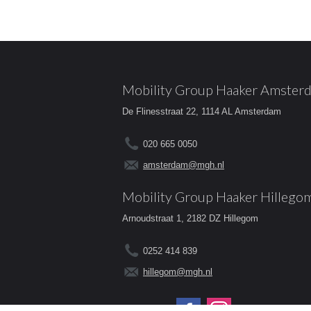
Mobility Group Haaker Amster
De Flinesstraat 22, 1114 AL Amsterdam
020 665 0050
amsterdam@mgh.nl
Mobility Group Haaker Hillego
Arnoudstraat 1, 2182 DZ Hillegom
0252 414 839
hillegom@mgh.nl
Volg ons op: