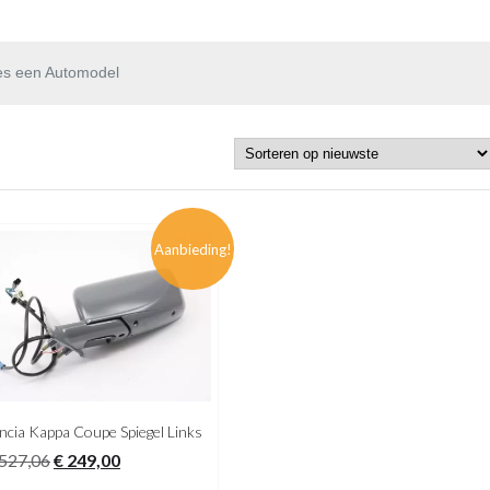
es een Automodel
Aanbieding!
ncia Kappa Coupe Spiegel Links
Oorspronkelijke
Huidige
527,06
€
249,00
prijs
prijs