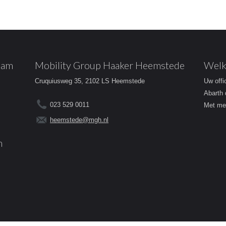
dam
Mobility Group Haaker Heemstede
Welk
Cruquiusweg 35, 2102 LS Heemstede
Uw offi
Abarth 
023 529 0011
Met mee
heemstede@mgh.nl
m