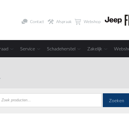
Contact
Afspraak
Webshop
raad
Service
Schadeherstel
Zakelijk
Websh
”
Zoeken