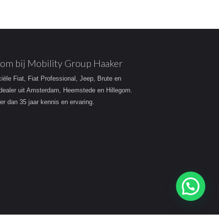
om bij Mobility Group Haaker
ciële Fiat, Fiat Professional, Jeep, Brute en
dealer uit Amsterdam, Heemstede en Hillegom.
r dan 35 jaar kennis en ervaring.
Heeft u een vraag?