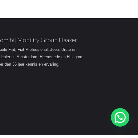
om bij Mobility Group Haaker
ciële Fiat, Fiat Professional, Jeep, Brute en
dealer uit Amsterdam, Heemstede en Hillegom.
r dan 35 jaar kennis en ervaring.
Heeft u een vraag?