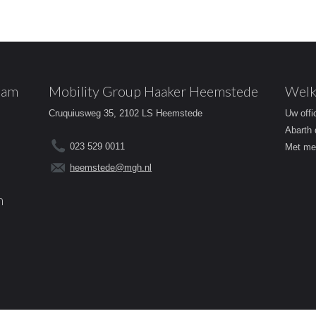
dam
Mobility Group Haaker Heemstede
Welk
Cruquiusweg 35, 2102 LS Heemstede
Uw offi
Abarth 
023 529 0011
Met mee
heemstede@mgh.nl
m