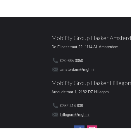
Mobility Group Haaker Amster
De Flinesstraat 22, 1114 AL Amsterdam
020 665 0050
amsterdam@mgh.nl
Mobility Group Haaker Hillego
Arnoudstraat 1, 2182 DZ Hillegom
0252 414 839
hillegom@mgh.nl
Volg ons op: