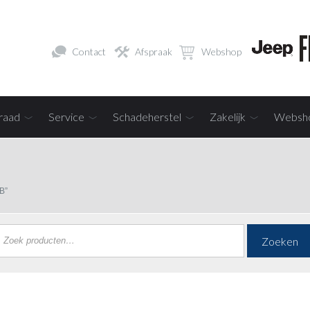
Contact
Afspraak
Webshop
raad
Service
Schadeherstel
Zakelijk
Websh
B”
Zoeken