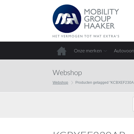
Onze merken
Autovoor
Home
Webshop
Webshop
Producten getagged “KCBXEF230A