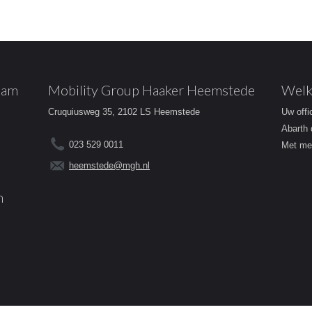
dam
Mobility Group Haaker Heemstede
Welk
Cruquiusweg 35, 2102 LS Heemstede
Uw offi
Abarth 
023 529 0011
Met mee
heemstede@mgh.nl
m