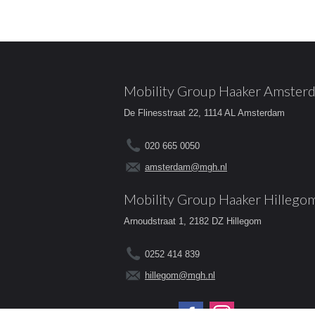
Mobility Group Haaker Amster
De Flinesstraat 22, 1114 AL Amsterdam
020 665 0050
amsterdam@mgh.nl
Mobility Group Haaker Hillego
Arnoudstraat 1, 2182 DZ Hillegom
0252 414 839
hillegom@mgh.nl
Volg ons op: