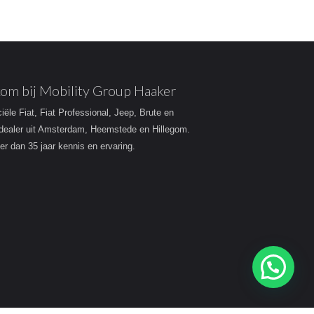
om bij Mobility Group Haaker
ciële Fiat, Fiat Professional, Jeep, Brute en
dealer uit Amsterdam, Heemstede en Hillegom.
r dan 35 jaar kennis en ervaring.
Heeft u een vraag?