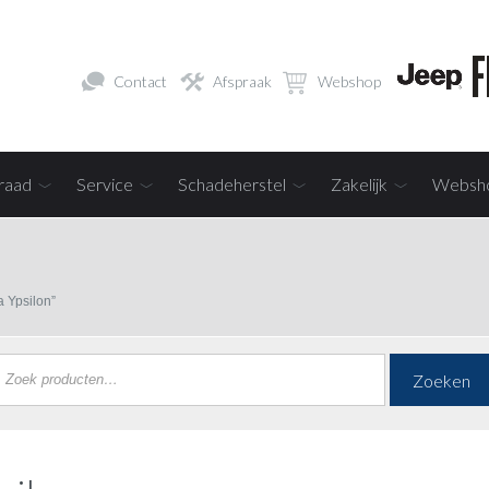
Contact
Afspraak
Webshop
raad
Service
Schadeherstel
Zakelijk
Websh
 Ypsilon”
Zoeken