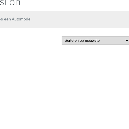
silon
es een Automodel