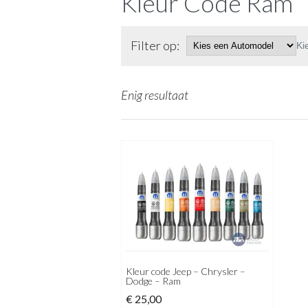
Kleur Code Ram
Filter op:
Ki
Enig resultaat
Kleur code Jeep – Chrysler –
Dodge – Ram
€
25,00