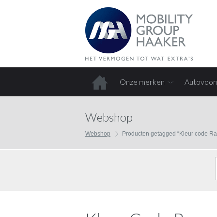
Onze merken
Autovoor
Home
Webshop
Webshop
Producten getagged “Kleur code R