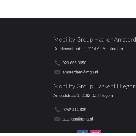
Mobility Group Haaker Amster
De Flinesstraat 22, 1114 AL Amsterdam
020 665 0050
amsterdam@mgh.nl
Mobility Group Haaker Hillego
Arnoudstraat 1, 2182 DZ Hillegom
0252 414 839
hillegom@mgh.nl
Volg ons op: