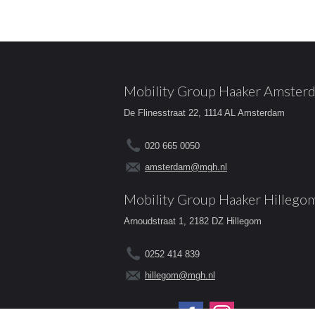
Mobility Group Haaker Amster
De Flinesstraat 22, 1114 AL Amsterdam
020 665 0050
amsterdam@mgh.nl
Mobility Group Haaker Hillego
Arnoudstraat 1, 2182 DZ Hillegom
0252 414 839
hillegom@mgh.nl
Volg ons op: