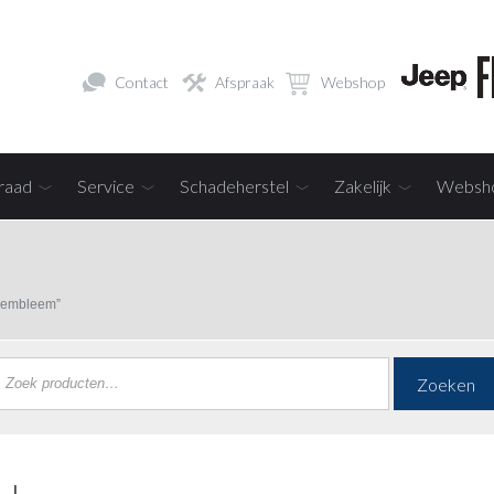
Contact
Afspraak
Webshop
raad
Service
Schadeherstel
Zakelijk
Websh
iembleem”
Zoeken