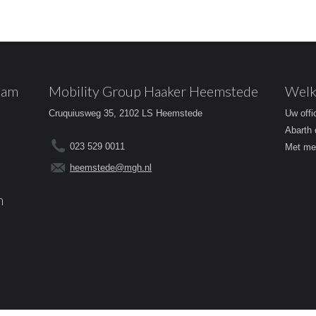
dam
Mobility Group Haaker Heemstede
Welk
Cruquiusweg 35, 2102 LS Heemstede
Uw offi
Abarth 
023 529 0011
Met mee
heemstede@mgh.nl
m