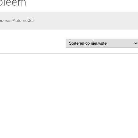
bleem
es een Automodel