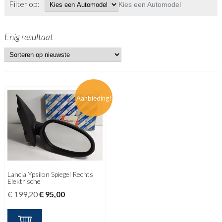
Filter op:
Kies een Automodel
Enig resultaat
Aanbieding!
Lancia Ypsilon Spiegel Rechts
Elektrische
Oorspronkelijke
Huidige
€
199,20
€
95,00
prijs
prijs
was:
is: