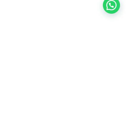
Heeft u een vraag?
Amsterdam
Heemstede
Hillegom
Volg ons op: