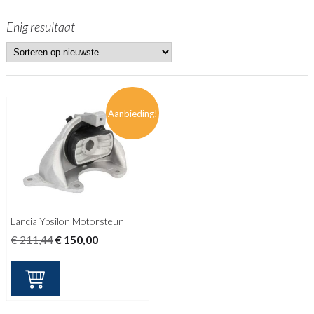
Enig resultaat
Aanbieding!
Lancia Ypsilon Motorsteun
Oorspronkelijke
Huidige
€
211,44
€
150,00
prijs
prijs
was:
is:
€ 211,44.
€ 150,00.