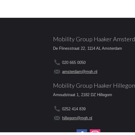
Mobility Group Haaker Amster
De Flinesstraat 22, 1114 AL Amsterdam
020 665 0050
amsterdam@mgh.nl
Mobility Group Haaker Hillego
Arnoudstraat 1, 2182 DZ Hillegom
0252 414 839
hillegom@mgh.nl
Volg ons op: