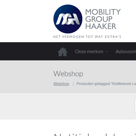
Onze merken
Autovoor
Home
Webshop
Webshop
Producten getagged “Notitieboek La