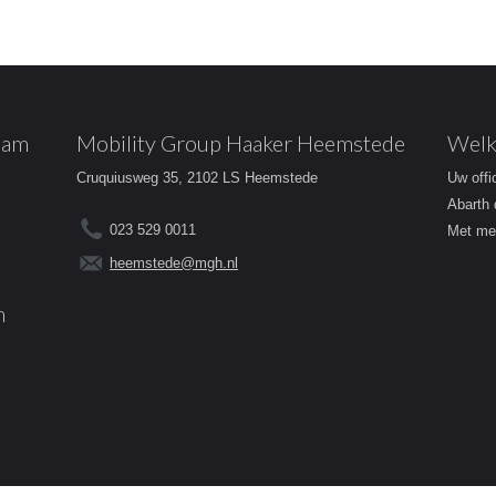
dam
Mobility Group Haaker Heemstede
Welk
Cruquiusweg 35, 2102 LS Heemstede
Uw offi
Abarth 
023 529 0011
Met mee
heemstede@mgh.nl
m