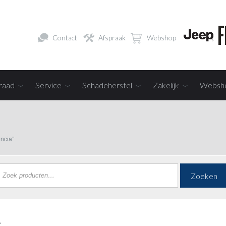
Contact
Afspraak
Webshop
raad
Service
Schadeherstel
Zakelijk
Websh
ncia”
Zoeken