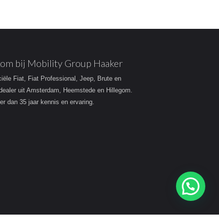
om bij Mobility Group Haaker
ciële Fiat, Fiat Professional, Jeep, Brute en
dealer uit Amsterdam, Heemstede en Hillegom.
r dan 35 jaar kennis en ervaring.
Heeft u een vraag?