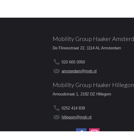
Mobility Group Haaker Amster
De Flinesstraat 22, 1114 AL Amsterdam
020 665 0050
amsterdam@mgh.nl
Mobility Group Haaker Hillego
Arnoudstraat 1, 2182 DZ Hillegom
0252 414 839
hillegom@mgh.nl
Volg ons op: