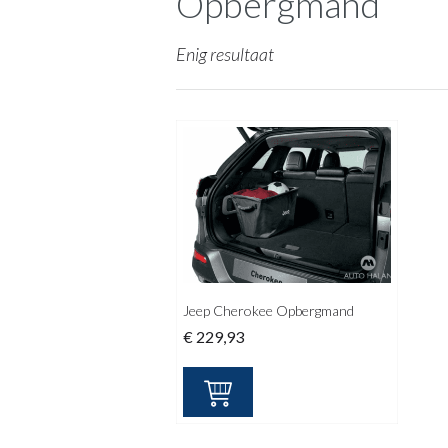
Opbergmand
Enig resultaat
Jeep Cherokee Opbergmand
€
229,93