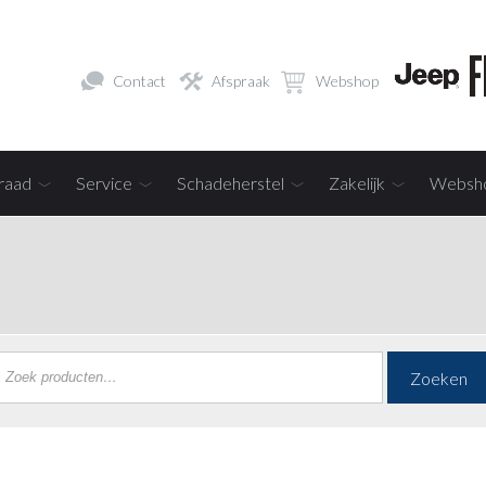
Contact
Afspraak
Webshop
raad
Service
Schadeherstel
Zakelijk
Websh
Zoeken