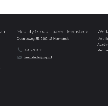
dam
Mobility Group Haaker Heemstede
Welk
Cruquiusweg 35, 2102 LS Heemstede
Uw offi
Abarth 
023 529 0011
Met mee
heemstede@mgh.nl
m