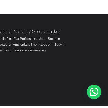
om bij Mobility Group Haaker
ciële Fiat, Fiat Professional, Jeep, Brute en
dealer uit Amsterdam, Heemstede en Hillegom.
r dan 35 jaar kennis en ervaring.
Heeft u een vraag?