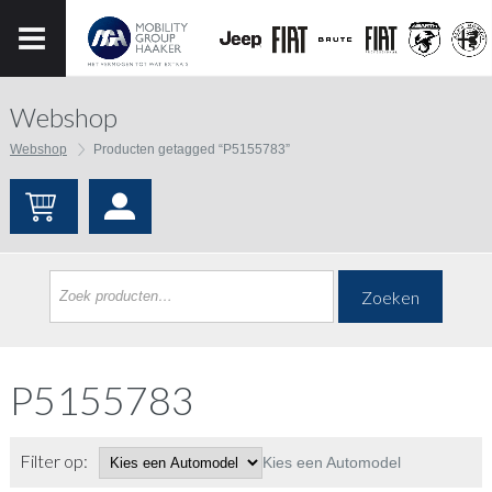
Webshop
Webshop
Producten getagged “P5155783”
Zoeken
P5155783
Filter op:
Kies een Automodel