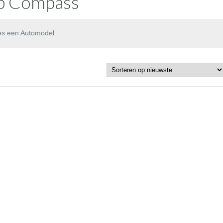
ep Compass
es een Automodel