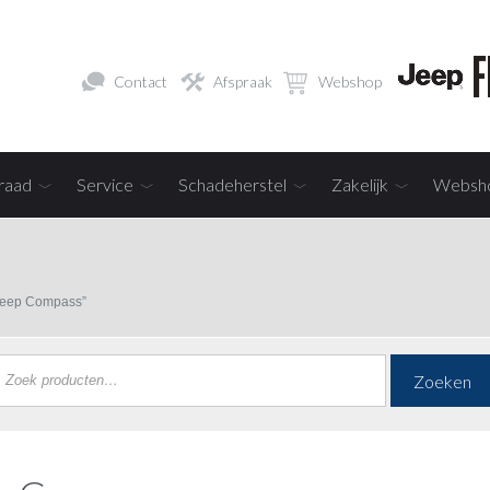
Contact
Afspraak
Webshop
raad
Service
Schadeherstel
Zakelijk
Websh
 Jeep Compass”
Zoeken