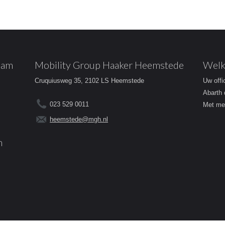
dam
Mobility Group Haaker Heemstede
Welk
Cruquiusweg 35, 2102 LS Heemstede
Uw offi
Abarth 
023 529 0011
Met mee
heemstede@mgh.nl
m