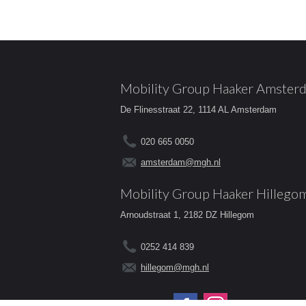
Mobility Group Haaker Amster
De Flinesstraat 22, 1114 AL Amsterdam
020 665 0050
amsterdam@mgh.nl
Mobility Group Haaker Hillego
Arnoudstraat 1, 2182 DZ Hillegom
0252 414 839
hillegom@mgh.nl
Volg ons op: