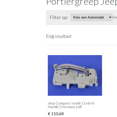
Portiergreep Je
Filter op:
Ki
Enig resultaat
Jeep Compass Inside Control
Handle Chromed, Left
€
110,68