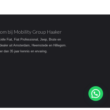
om bij Mobility Group Haaker
ciële Fiat, Fiat Professional, Jeep, Brute en
dealer uit Amsterdam, Heemstede en Hillegom.
r dan 35 jaar kennis en ervaring.
Heeft u een vraag?