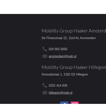
Mobility Group Haaker Amster
De Flinesstraat 22, 1114 AL Amsterdam
020 665 0050
amsterdam@mgh.nl
Mobility Group Haaker Hillego
Arnoudstraat 1, 2182 DZ Hillegom
0252 414 839
hillegom@mgh.nl
Volg ons op: