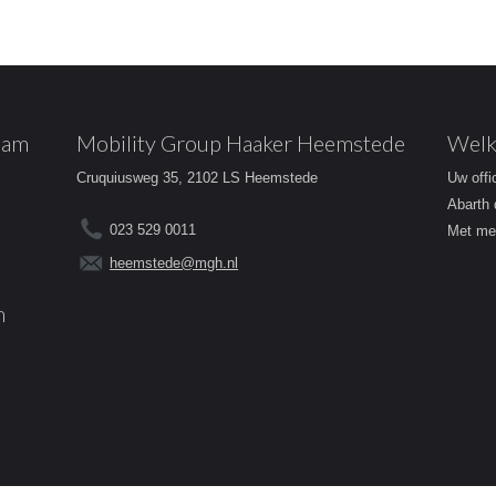
dam
Mobility Group Haaker Heemstede
Welk
Cruquiusweg 35, 2102 LS Heemstede
Uw offi
Abarth 
023 529 0011
Met mee
heemstede@mgh.nl
m