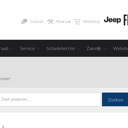
Contact
Afspraak
Webshop
raad
Service
Schadeherstel
Zakelijk
Websh
rysler”
Zoeken