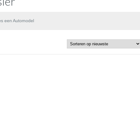
ler
es een Automodel