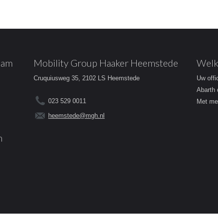
dam
Mobility Group Haaker Heemstede
Welk
Cruquiusweg 35, 2102 LS Heemstede
Uw offi
Abarth 
023 529 0011
Met mee
heemstede@mgh.nl
m