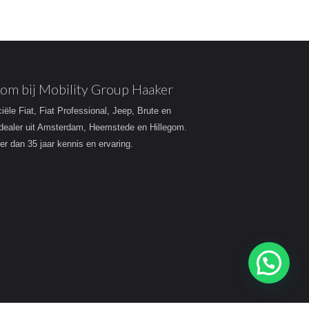
om bij Mobility Group Haaker
ciële Fiat, Fiat Professional, Jeep, Brute en
dealer uit Amsterdam, Heemstede en Hillegom.
r dan 35 jaar kennis en ervaring.
Heeft u een vraag?