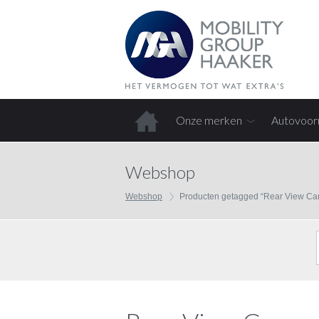
Onze merken
Autovoor
Home
Webshop
Webshop
Producten getagged “Rear View C