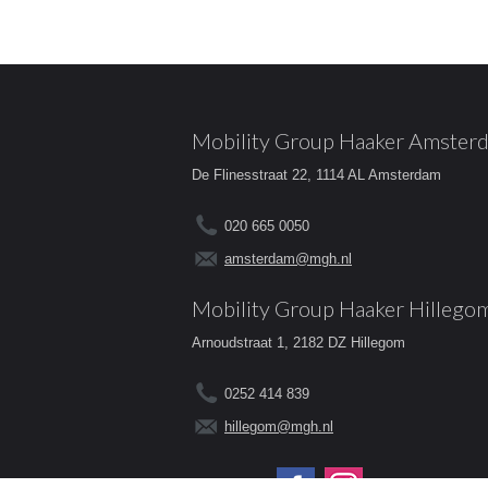
Mobility Group Haaker Amster
De Flinesstraat 22, 1114 AL Amsterdam
020 665 0050
amsterdam@mgh.nl
Mobility Group Haaker Hillego
Arnoudstraat 1, 2182 DZ Hillegom
0252 414 839
hillegom@mgh.nl
Volg ons op: