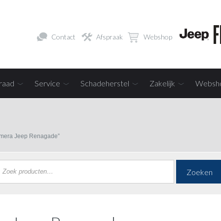
Contact
Afspraak
Webshop
raad
Service
Schadeherstel
Zakelijk
Websh
amera Jeep Renagade”
Zoeken