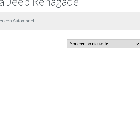
a Jeep Renagade
es een Automodel