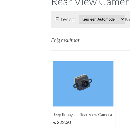
Rear View Camer
Filter op:
Ki
Enig resultaat
Jeep Renagade Rear View Camera
€
222,30