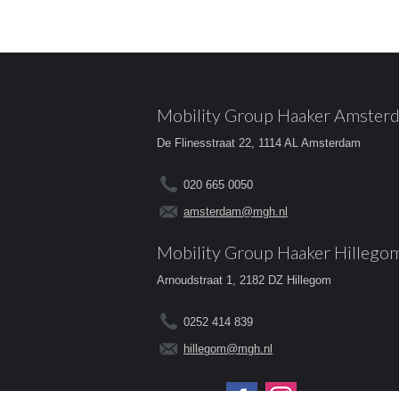
Mobility Group Haaker Amster
De Flinesstraat 22, 1114 AL Amsterdam
020 665 0050
amsterdam@mgh.nl
Mobility Group Haaker Hillego
Arnoudstraat 1, 2182 DZ Hillegom
0252 414 839
hillegom@mgh.nl
Volg ons op: