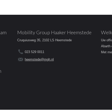
dam
Mobility Group Haaker Heemstede
Welk
Cruquiusweg 35, 2102 LS Heemstede
Uw offi
Abarth 
023 529 0011
Met mee
heemstede@mgh.nl
m