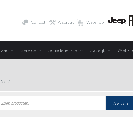
Contact
Afspraak
Webshop
raad
Service
Schadeherstel
Zakelijk
Websh
 Jeep”
Zoeken