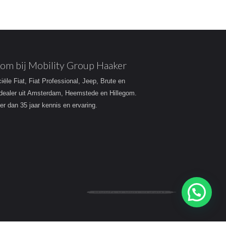
om bij Mobility Group Haaker
ciële Fiat, Fiat Professional, Jeep, Brute en
dealer uit Amsterdam, Heemstede en Hillegom.
r dan 35 jaar kennis en ervaring.
Heeft u een vraag?