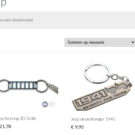
ep
es een Automodel
ep Keyring 3D Grille
Jeep sleutelhanger 1941
21,78
€
9,95