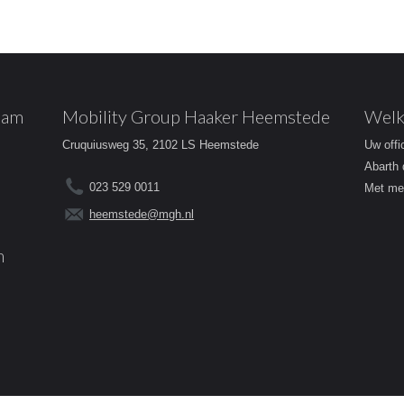
dam
Mobility Group Haaker Heemstede
Welk
Cruquiusweg 35, 2102 LS Heemstede
Uw offi
Abarth 
023 529 0011
Met mee
heemstede@mgh.nl
m