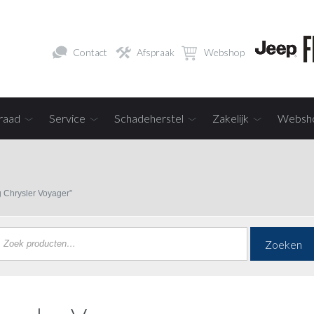
Contact
Afspraak
Webshop
raad
Service
Schadeherstel
Zakelijk
Websh
 Chrysler Voyager”
Zoeken