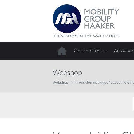
Onze merken
Autovoor
Home
Webshop
Webshop
Producten getagged “vacuumleiding