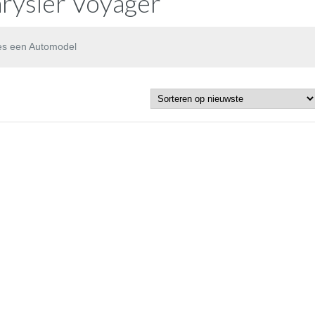
rysler Voyager
es een Automodel