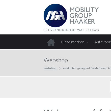
Onze merken
Autovoor
Home
Webshop
Webshop
Producten getagged “Waterpomp Al