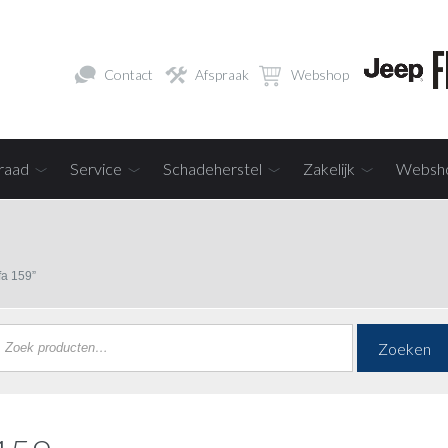
Contact
Afspraak
Webshop
raad
Service
Schadeherstel
Zakelijk
Websh
fa 159”
Zoeken