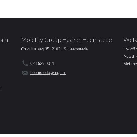
dam
Mobility Group Haaker Heemstede
Welk
Cruquiusweg 35, 2102 LS Heemstede
Uw offi
Abarth 
023 529 0011
Met mee
heemstede@mgh.nl
m