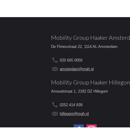
Mobility Group Haaker Amster
De Flinesstraat 22, 1114 AL Amsterdam
020 665 0050
amsterdam@mgh.nl
Mobility Group Haaker Hillego
Arnoudstraat 1, 2182 DZ Hillegom
0252 414 839
hillegom@mgh.nl
Volg ons op: