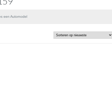
159
es een Automodel