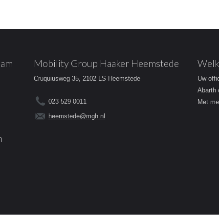
dam
Mobility Group Haaker Heemstede
Welk
Cruquiusweg 35, 2102 LS Heemstede
Uw offi
Abarth 
023 529 0011
Met mee
heemstede@mgh.nl
m