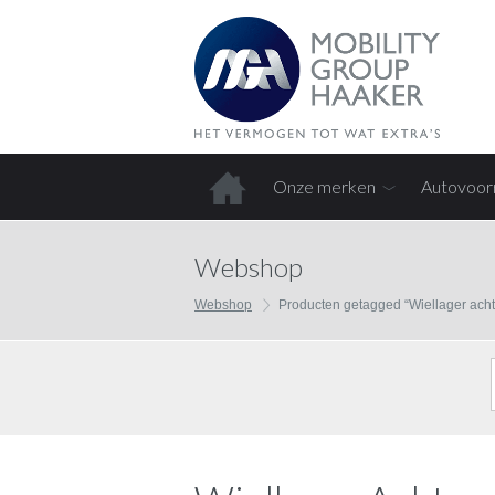
Onze merken
Autovoor
Home
Webshop
Webshop
Producten getagged “Wiellager ach