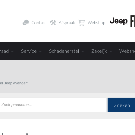
Contact
Afspraak
Webshop
raad
Service
Schadeherstel
Zakelijk
Websh
ter Jeep Avenger”
Zoeken