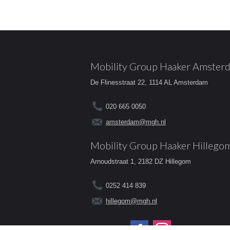
Mobility Group Haaker Amster
De Flinesstraat 22, 1114 AL Amsterdam
020 665 0050
amsterdam@mgh.nl
Mobility Group Haaker Hillego
Arnoudstraat 1, 2182 DZ Hillegom
0252 414 839
hillegom@mgh.nl
Volg ons op: