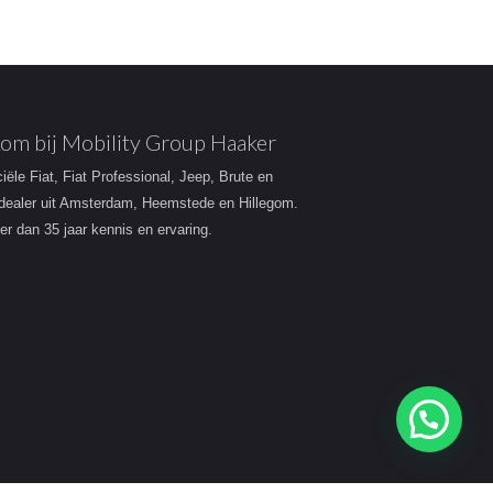
om bij Mobility Group Haaker
ciële Fiat, Fiat Professional, Jeep, Brute en
dealer uit Amsterdam, Heemstede en Hillegom.
r dan 35 jaar kennis en ervaring.
Heeft u een vraag?