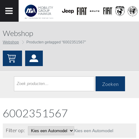
Webshop
Webshop
Producten getagged “6002351567”
Zoeken
6002351567
Filter op:
Kies een Automodel