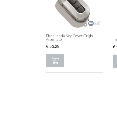
Fiat / Lancia Key Cover Grigio
Argentato
Fi
€
53,28
€