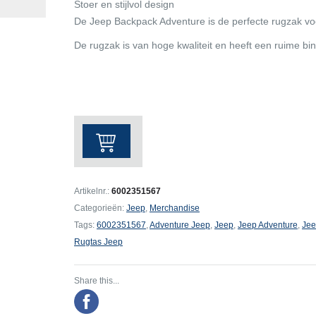
Stoer en stijlvol design
De Jeep Backpack Adventure is de perfecte rugzak voor
De rugzak is van hoge kwaliteit en heeft een ruime b
Jeep
Backpack
Adventure
aantal
Artikelnr.:
6002351567
Categorieën:
Jeep
,
Merchandise
Tags:
6002351567
,
Adventure Jeep
,
Jeep
,
Jeep Adventure
,
Jee
Rugtas Jeep
Share this...