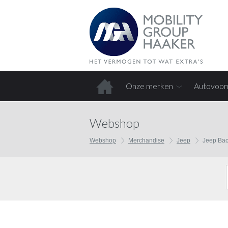
Onze merken
Autovoor
Home
Webshop
Webshop
Merchandise
Jeep
Jeep Bac