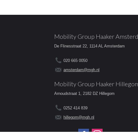
Mobility Group Haaker Amster
De Flinesstraat 22, 1114 AL Amsterdam
020 665 0050
amsterdam@mgh.nl
Mobility Group Haaker Hillego
Arnoudstraat 1, 2182 DZ Hillegom
0252 414 839
hillegom@mgh.nl
Volg ons op: