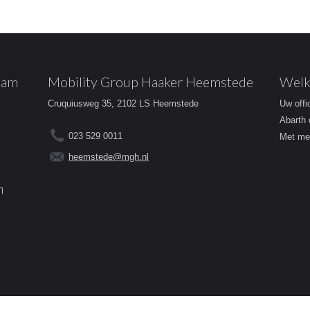
dam
Mobility Group Haaker Heemstede
Welk
Cruquiusweg 35, 2102 LS Heemstede
Uw offi
Abarth 
023 529 0011
Met mee
heemstede@mgh.nl
m