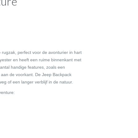
ture
 rugzak, perfect voor de avonturier in hart
yester en heeft een ruime binnenkant met
ntal handige features, zoals een
k aan de voorkant. De Jeep Backpack
g of een langer verblijf in de natuur.
venture: