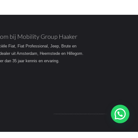
om bij Mobility Group Haaker
ciële Fiat, Fiat Professional, Jeep, Brute en
dealer uit Amsterdam, Heemstede en Hillegom.
r dan 35 jaar kennis en ervaring.
Heeft u een vraag?