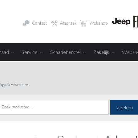
Contact
Afspraak
Webshop
raad
Service
Schadeherstel
Zakelijk
Websh
kpack Adventure
Zoeken