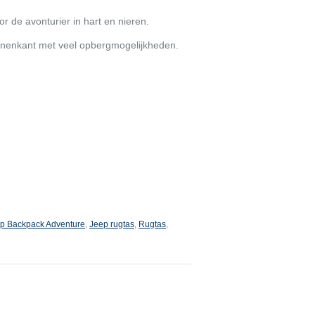
 de avonturier in hart en nieren.
innenkant met veel opbergmogelijkheden.
p Backpack Adventure
,
Jeep rugtas
,
Rugtas
,