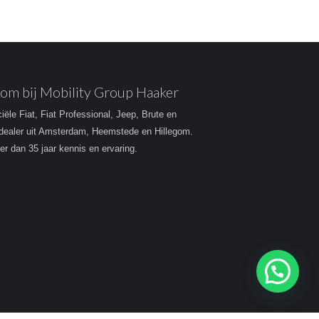
om bij Mobility Group Haaker
ciële Fiat, Fiat Professional, Jeep, Brute en
dealer uit Amsterdam, Heemstede en Hillegom.
r dan 35 jaar kennis en ervaring.
Heeft u een vraag?