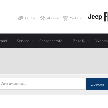
Contact
Afspraak
Webshop
raad
Service
Schadeherstel
Zakelijk
Websh
Zoeken