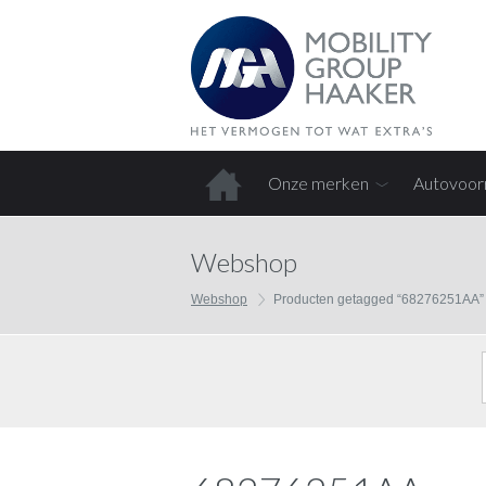
Onze merken
Autovoor
Home
Webshop
Webshop
Producten getagged “68276251AA”