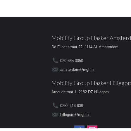
Mobility Group Haaker Amster
De Flinesstraat 22, 1114 AL Amsterdam
020 665 0050
amsterdam@mgh.nl
Mobility Group Haaker Hillego
Arnoudstraat 1, 2182 DZ Hillegom
0252 414 839
hillegom@mgh.nl
Volg ons op: