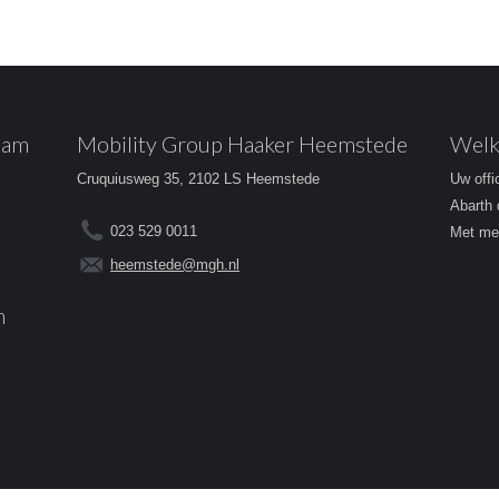
dam
Mobility Group Haaker Heemstede
Welk
Cruquiusweg 35, 2102 LS Heemstede
Uw offi
Abarth 
023 529 0011
Met mee
heemstede@mgh.nl
m