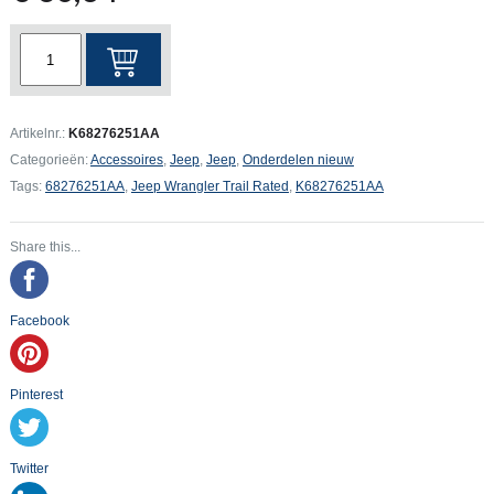
Jeep
Wrangler
JK
Embleem
Artikelnr.:
K68276251AA
Trail
Categorieën:
Accessoires
,
Jeep
,
Jeep
,
Onderdelen nieuw
Rated
Tags:
68276251AA
,
Jeep Wrangler Trail Rated
,
K68276251AA
Badge
Bronze
Share this...
aantal
Facebook
Pinterest
Twitter