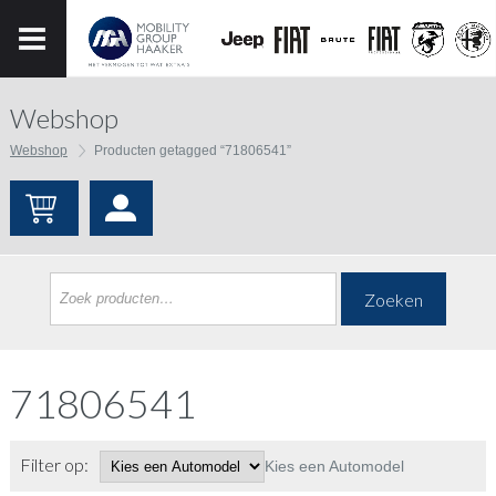
Webshop
Webshop
Producten getagged “71806541”
Zoeken
71806541
Filter op:
Kies een Automodel