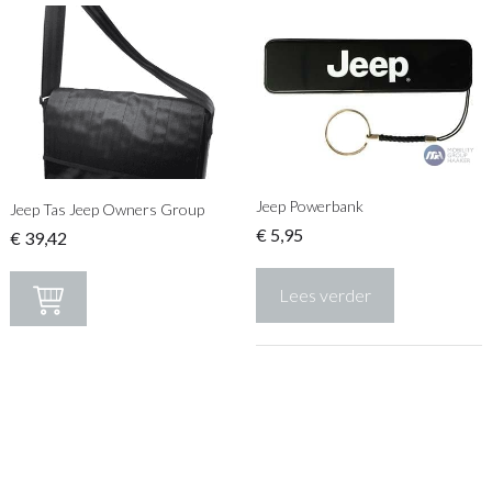
Jeep Powerbank
Jeep Tas Jeep Owners Group
€
5,95
€
39,42
Lees verder