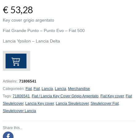
€
53,28
Key cover grigio argentato
Fiat Grande Punto – Punto Evo – Fiat 500
Lancia Ypsilon – Lancia Delta
Fiat
/
Lancia
Key
Artikelnr.:
71806541
Cover
Categorieën:
Fiat
,
Fiat
,
Lancia
,
Lancia
,
Merchandise
Grigio
Tags:
71806541
,
Fiat / Lancia Key Cover Grigio Argentato
,
Fiat Key cover
,
Fiat
Argentato
Sleutelcover
,
Lancia Key cover
,
Lancia Sleutelcover
,
Sleutelcover Fiat
,
aantal
Sleutelcover Lancia
Share this...