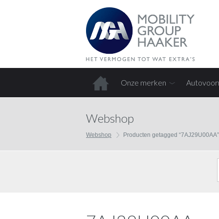
Onze merken
Autovoor
Home
Webshop
Webshop
Producten getagged “7AJ29U00AA”