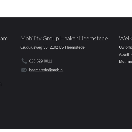
dam
Mobility Group Haaker Heemstede
Welk
Cruquiusweg 35, 2102 LS Heemstede
Uw offi
Abarth 
023 529 0011
Met mee
heemstede@mgh.nl
m