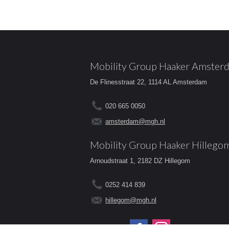
Mobility Group Haaker Amster
De Flinesstraat 22, 1114 AL Amsterdam
020 665 0050
amsterdam@mgh.nl
Mobility Group Haaker Hillego
Arnoudstraat 1, 2182 DZ Hillegom
0252 414 839
hillegom@mgh.nl
Volg ons op: