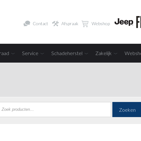
Contact
Afspraak
Webshop
raad
Service
Schadeherstel
Zakelijk
Websh
Zoeken