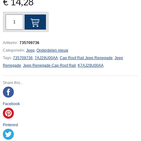
€
14,28
Jeep
Renegade
Cap
Roof
Artikelnr.:
735709736
Rail
Categorieën:
Jeep
,
Onderdelen nieuw
aantal
Tags:
735709736
,
7AJ29U00AA
,
Cap Roof Rail Jeep Renegade
,
Jeep
Renegade
,
Jeep Renegade Cap Roof Rail
,
K7AJ29U00AA
Share this...
Facebook
Pinterest