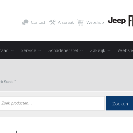
Contact
Afspraak
Webshop
raad
Service
Schadeherstel
Zakelijk
Websh
ck Suede”
Zoeken