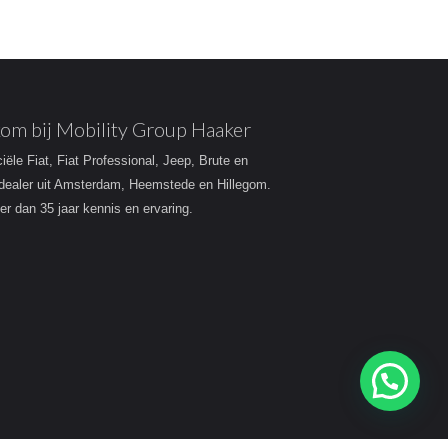
om bij Mobility Group Haaker
ciële Fiat, Fiat Professional, Jeep, Brute en
dealer uit Amsterdam, Heemstede en Hillegom.
r dan 35 jaar kennis en ervaring.
Heeft u een vraag?