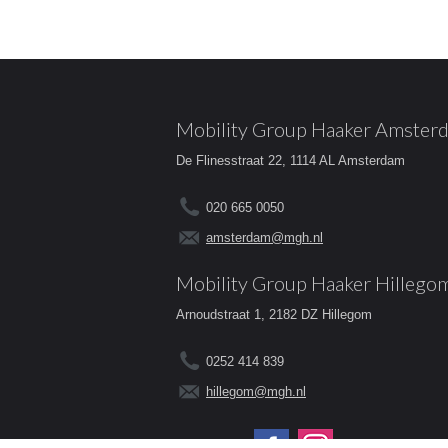
Mobility Group Haaker Amster
De Flinesstraat 22, 1114 AL Amsterdam
020 665 0050
amsterdam@mgh.nl
Mobility Group Haaker Hillego
Arnoudstraat 1, 2182 DZ Hillegom
0252 414 839
hillegom@mgh.nl
Volg ons op: