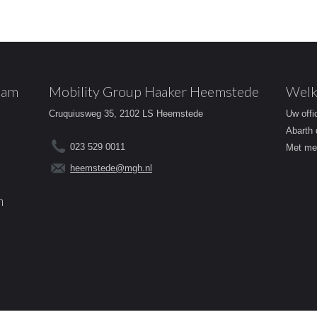
dam
Mobility Group Haaker Heemstede
Welk
Cruquiusweg 35, 2102 LS Heemstede
Uw offi
Abarth 
023 529 0011
Met mee
heemstede@mgh.nl
m