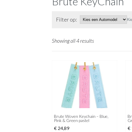
Brute KeyChain
Filter op:
Ki
Showing all 4 results
Brute Woven Keychain – Blue,
Br
Pink & Green pastel
G
€
24,89
€