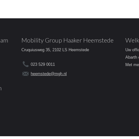
dam
Mobility Group Haaker Heemstede
Welk
Cruquiusweg 35, 2102 LS Heemstede
Uw offi
Abarth 
023 529 0011
Met mee
heemstede@mgh.nl
m