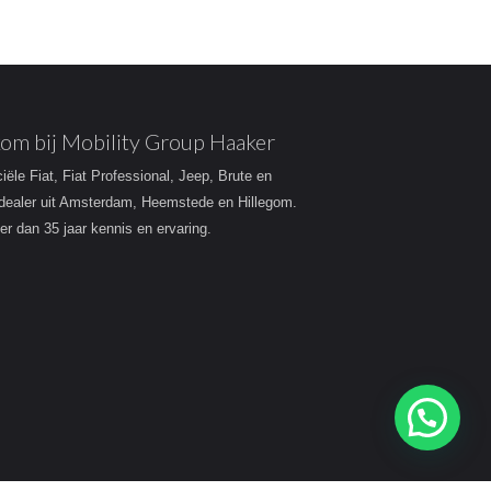
om bij Mobility Group Haaker
ciële Fiat, Fiat Professional, Jeep, Brute en
dealer uit Amsterdam, Heemstede en Hillegom.
r dan 35 jaar kennis en ervaring.
Heeft u een vraag?