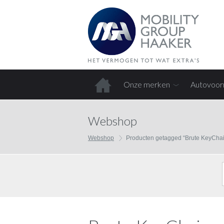
Onze merken
Autovoor
Home
Webshop
Webshop
Producten getagged “Brute KeyCha