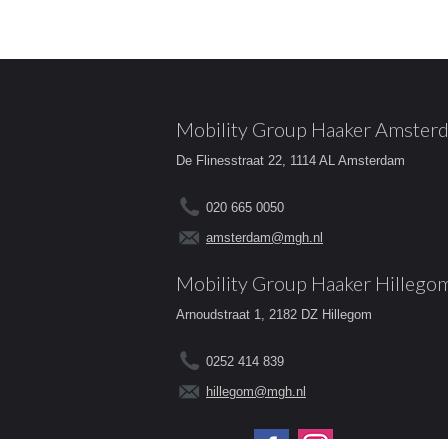
Mobility Group Haaker Amster
De Flinesstraat 22, 1114 AL Amsterdam
020 665 0050
amsterdam@mgh.nl
Mobility Group Haaker Hillego
Arnoudstraat 1, 2182 DZ Hillegom
0252 414 839
hillegom@mgh.nl
Volg ons op: