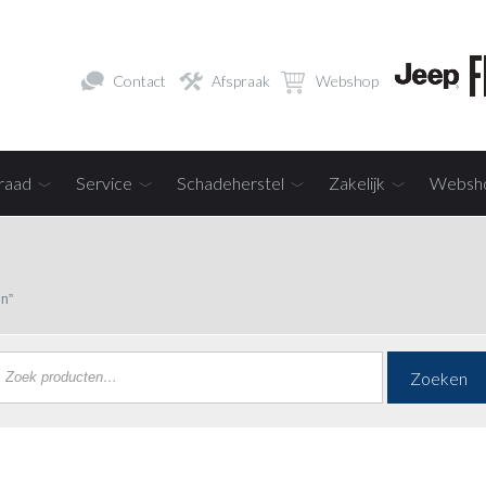
Contact
Afspraak
Webshop
raad
Service
Schadeherstel
Zakelijk
Websh
in”
Zoeken