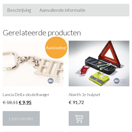
Beschrijving
Aanvullende informatie
Gerelateerde producten
Aanbieding!
Lancia Delta sleutelhanger
Abarth 1e hulpset
Oorspronkelijke
Huidige
€
18,11
€
9,95
€
91,72
prijs
prijs
was:
is:
Lees verder
€ 18,11.
€ 9,95.