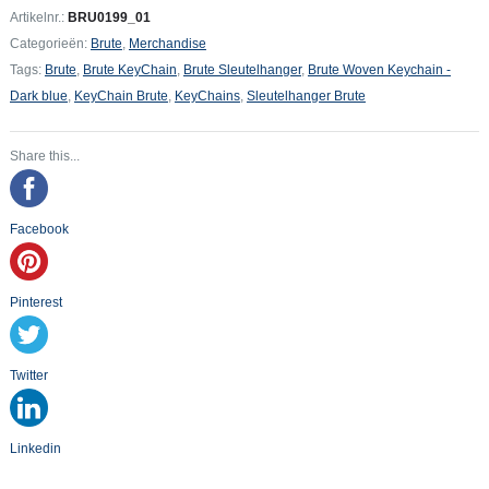
-
Artikelnr.:
BRU0199_01
Dark
Categorieën:
Brute
,
Merchandise
blue
Tags:
Brute
,
Brute KeyChain
,
Brute Sleutelhanger
,
Brute Woven Keychain -
aantal
Dark blue
,
KeyChain Brute
,
KeyChains
,
Sleutelhanger Brute
Share this...
Facebook
Pinterest
Twitter
Linkedin