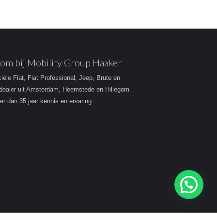
om bij Mobility Group Haaker
ciële Fiat, Fiat Professional, Jeep, Brute en
dealer uit Amsterdam, Heemstede en Hillegom.
r dan 35 jaar kennis en ervaring.
Heeft u een vraag?