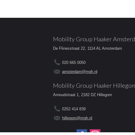
Mobility Group Haaker Amster
De Flinesstraat 22, 1114 AL Amsterdam
020 665 0050
amsterdam@mgh.nl
Mobility Group Haaker Hillego
Arnoudstraat 1, 2182 DZ Hillegom
0252 414 839
hillegom@mgh.nl
Volg ons op: