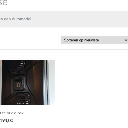
se
es een Automodel
ute Audio box
494,00