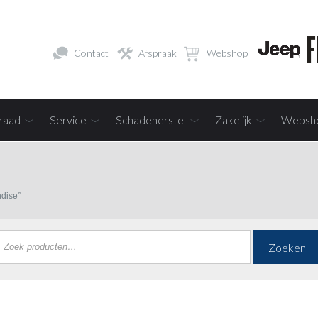
Contact
Afspraak
Webshop
raad
Service
Schadeherstel
Zakelijk
Websh
dise”
Zoeken