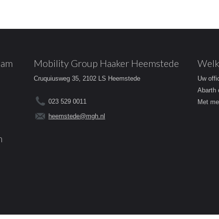
dam
Mobility Group Haaker Heemstede
Welk
Cruquiusweg 35, 2102 LS Heemstede
Uw offi
Abarth 
023 529 0011
Met mee
heemstede@mgh.nl
m