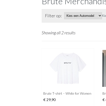
Brute Merchandi
Filter op:
Ki
Showing all 2 results
Brute T-shirt – White for Women
Br
€
29,90
€