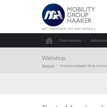
Onze merken
Autovoor
Home
Webshop
Webshop
Producten getagged “Brute merchan