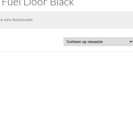
 Fuel Door Black
es een Automodel