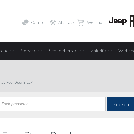
Contact
Afspraak
Webshop
raad
Service
Schadeherstel
Zakelijk
Websh
 JL Fuel Door Black”
Zoeken