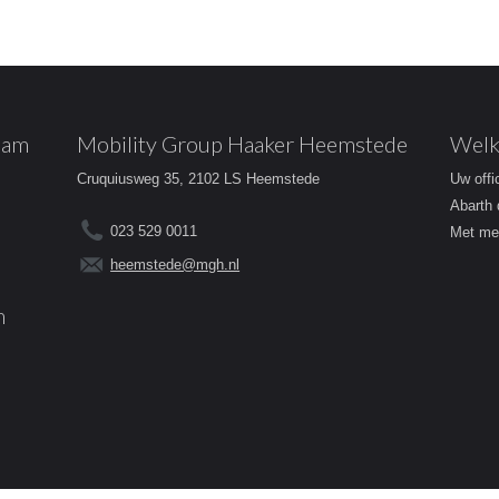
dam
Mobility Group Haaker Heemstede
Welk
Cruquiusweg 35, 2102 LS Heemstede
Uw offi
Abarth 
023 529 0011
Met mee
heemstede@mgh.nl
m