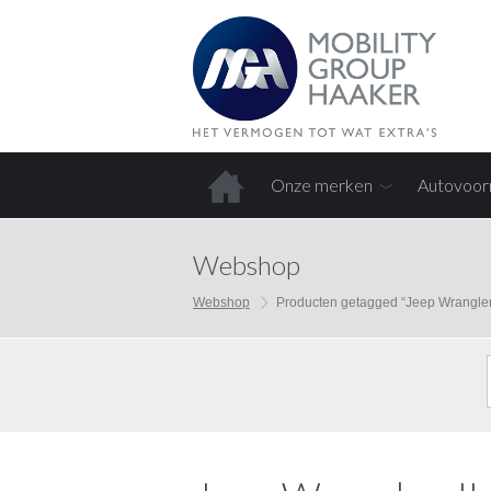
Onze merken
Autovoor
Home
Webshop
Webshop
Producten getagged “Jeep Wrangler