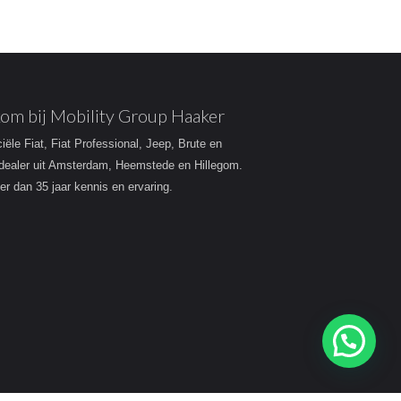
om bij Mobility Group Haaker
ciële Fiat, Fiat Professional, Jeep, Brute en
dealer uit Amsterdam, Heemstede en Hillegom.
r dan 35 jaar kennis en ervaring.
Heeft u een vraag?