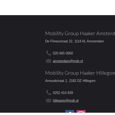
Mobility Group Haaker Amster
De Flinesstraat 22, 1114 AL Amsterdam
020 665 0050
amsterdam@mgh.nl
Mobility Group Haaker Hillego
Arnoudstraat 1, 2182 DZ Hillegom
0252 414 839
hillegom@mgh.nl
Volg ons op: