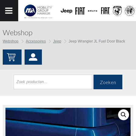
Webshop
Webshop
Accessoires
Jeep
Jeep Wrangler JL Fuel Door Black
Zoeken