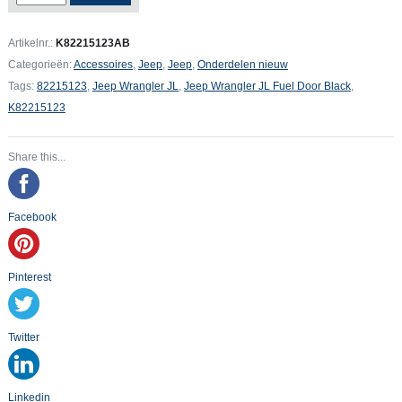
JL
Fuel
Artikelnr.:
K82215123AB
Door
Categorieën:
Accessoires
,
Jeep
,
Jeep
,
Onderdelen nieuw
Black
Tags:
82215123
,
Jeep Wrangler JL
,
Jeep Wrangler JL Fuel Door Black
,
aantal
K82215123
Share this...
Facebook
Pinterest
Twitter
Linkedin