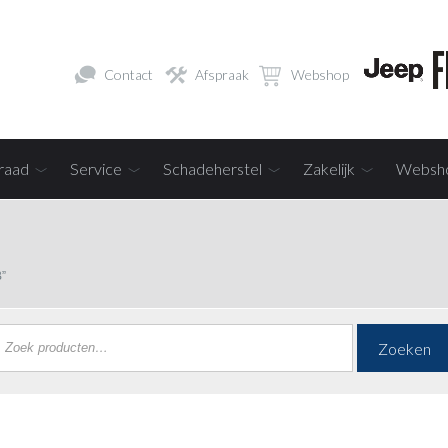
Contact
Afspraak
Webshop
raad
Service
Schadeherstel
Zakelijk
Websh
”
Zoeken