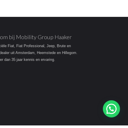
om bij Mobility Group Haaker
ciële Fiat, Fiat Professional, Jeep, Brute en
dealer uit Amsterdam, Heemstede en Hillegom.
r dan 35 jaar kennis en ervaring.
Heeft u een vraag?