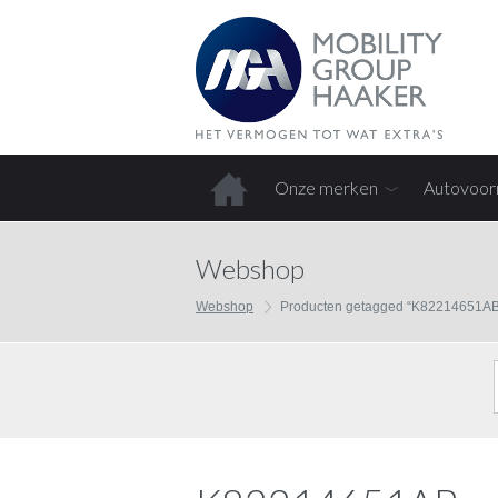
Onze merken
Autovoor
Home
Webshop
Webshop
Producten getagged “K82214651AB