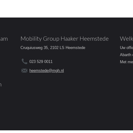
dam
Mobility Group Haaker Heemstede
Welk
Cruquiusweg 35, 2102 LS Heemstede
Uw offi
Abarth 
023 529 0011
Met mee
heemstede@mgh.nl
m