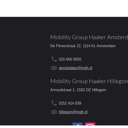
Mobility Group Haaker Amster
De Flinesstraat 22, 1114 AL Amsterdam
020 665 0050
amsterdam@mgh.nl
Mobility Group Haaker Hillego
Arnoudstraat 1, 2182 DZ Hillegom
0252 414 839
hillegom@mgh.nl
Volg ons op: