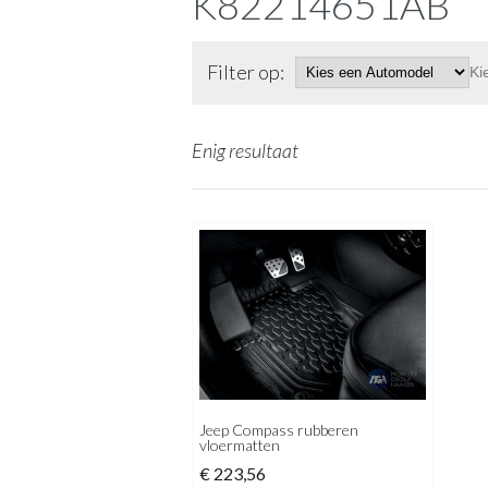
K82214651AB
Filter op:
Ki
Enig resultaat
Jeep Compass rubberen
vloermatten
€
223,56